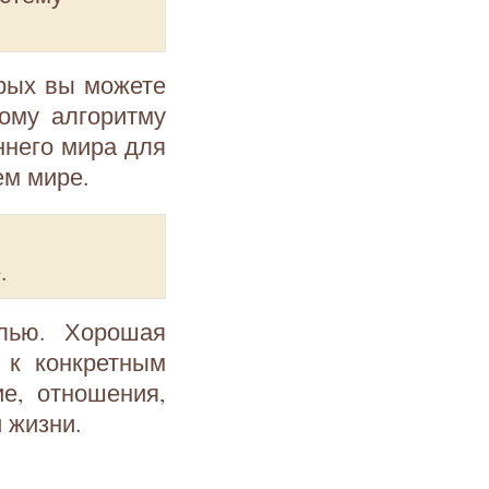
рых вы можете
ому алгоритму
ннего мира для
ем мире.
.
лью. Хорошая
 к конкретным
ие, отношения,
 жизни.