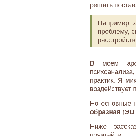
решать постав
Например, з
проблему, 
расстройств
В моем арсе
психоанализа
практик. Я ми
воздействует 
Но основные н
образная (ЭО
Ниже расска
почитайте.