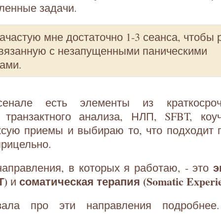
ленные задачи.
ачастую мне достаточно 1-3 сеанса, чтобы
связанную с незапущенными паническими
ами.
нале есть элементы из краткосроч
, транзактного анализа, НЛП, SFBT, коуч
ксую приемы и выбираю то, что подходит 
прицельно.
э
аправления, в которых я работаю, - это
Т)
соматическая терапия (Somatic Experie
и
зала про эти направления подробнее.