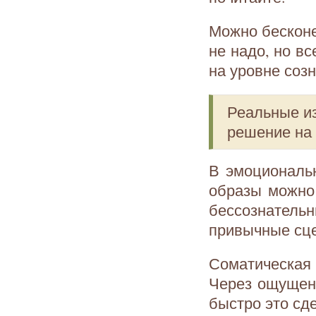
Можно бесконе
не надо, но вс
на уровне созн
Реальные и
решение на 
В эмоциональн
образы можно 
бессознатель
привычные сц
Соматическая
Через ощущени
быстро это сде