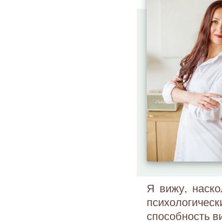
Я вижу, наск
психологичес
способность в