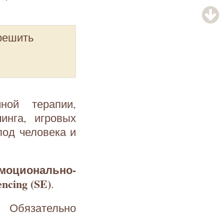
 решить
ной терапии,
инга, игровых
под человека и
моционально-
ncing (SE)
.
 Обязательно