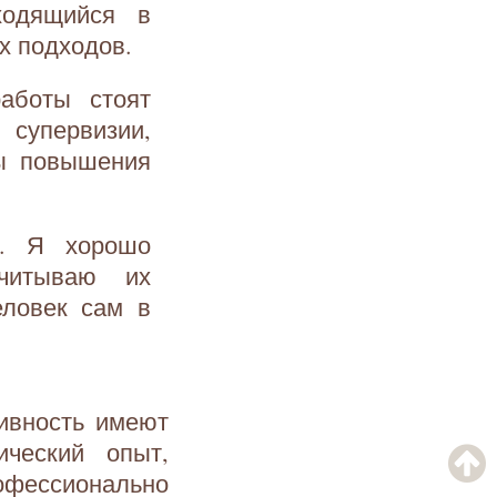
ходящийся в
х подходов.
работы стоят
супервизии,
сы повышения
я. Я хорошо
читываю их
еловек сам в
ивность имеют
ический опыт,
рофессионально