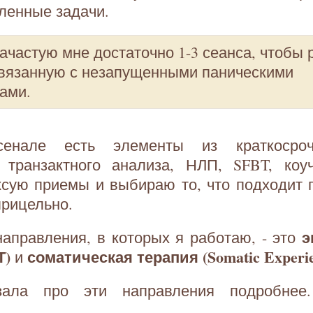
ленные задачи.
ачастую мне достаточно 1-3 сеанса, чтобы
связанную с незапущенными паническими
ами.
нале есть элементы из краткосроч
, транзактного анализа, НЛП, SFBT, коуч
ксую приемы и выбираю то, что подходит 
прицельно.
э
аправления, в которых я работаю, - это
Т)
соматическая терапия (Somatic Experie
и
зала про эти направления подробнее.