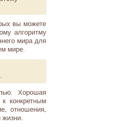
рых вы можете
ому алгоритму
ннего мира для
ем мире.
.
лью. Хорошая
 к конкретным
ие, отношения,
 жизни.