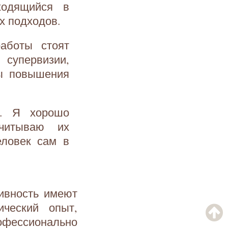
ходящийся в
х подходов.
работы стоят
супервизии,
сы повышения
я. Я хорошо
читываю их
еловек сам в
ивность имеют
ический опыт,
рофессионально