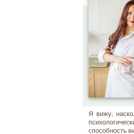
Я вижу, наск
психологичес
способность в