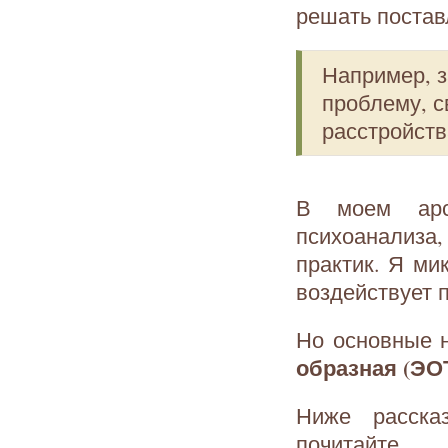
решать постав
Например, з
проблему, 
расстройств
В моем арсе
психоанализа
практик. Я ми
воздействует 
Но основные н
образная (ЭО
Ниже расска
почитайте.