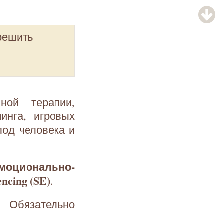
 решить
ной терапии,
инга, игровых
под человека и
моционально-
ncing (SE)
.
 Обязательно