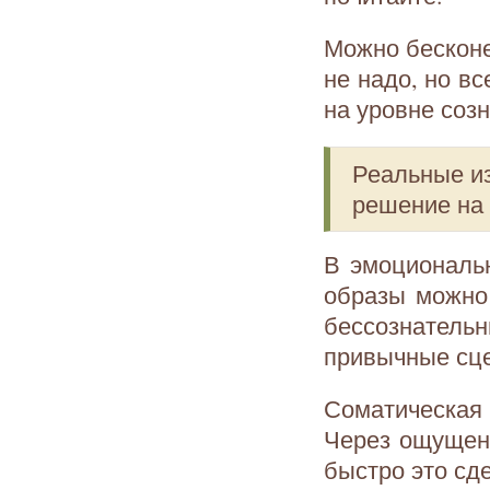
Можно бесконе
не надо, но вс
на уровне созн
Реальные и
решение на 
В эмоциональн
образы можно 
бессознатель
привычные сц
Соматическая
Через ощущени
быстро это сде