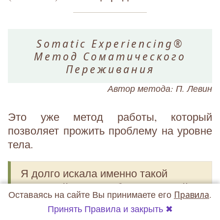
Somatic Experiencing®
Метод Соматического
Переживания
Автор метода: П. Левин
Это уже метод работы, который
позволяет прожить проблему на уровне
тела.
Я долго искала именно такой
телесный метод работы, который
Оставаясь на сайте Вы принимаете его
Правила
.
позволил бы работать с телом
Принять Правила и закрыть ✖
дистанционно. И Соматическая