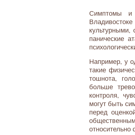
Симптомы и 
Владивосток
культурными, 
панические ат
психологическ
Например, у о
такие физичес
тошнота, гол
больше трево
контроля, чу
могут быть си
перед оценко
общественны
относительно 