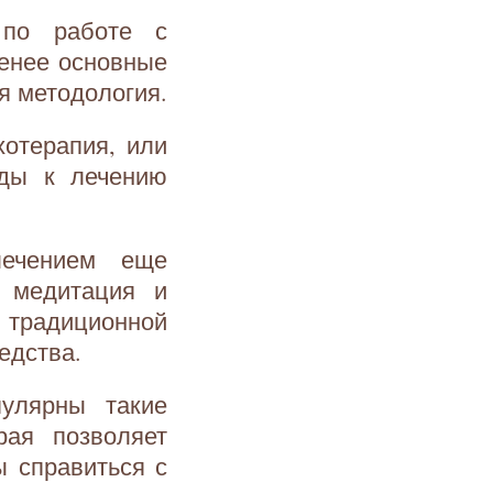
 по работе с
менее основные
оя методология.
хотерапия, или
оды к лечению
лечением еще
, медитация и
традиционной
едства.
пулярны такие
рая позволяет
 справиться с