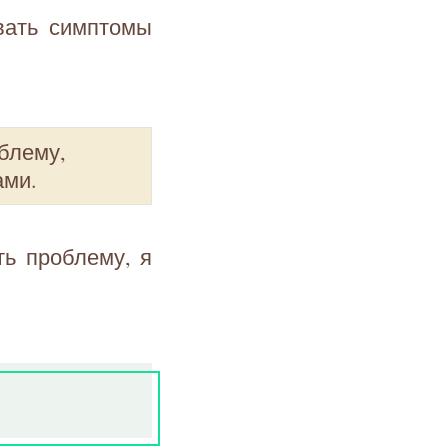
вать симптомы
блему,
ами.
ь проблему, я