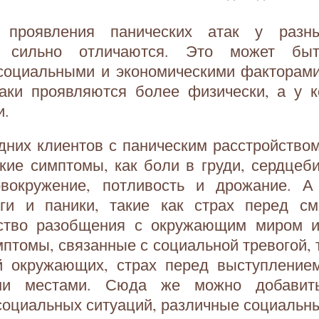
проявления панических атак у раз
е сильно отличаются. Это может бы
социальными и экономическими факторами.
аки проявляются более физически, а у к
и.
дних клиентов с паническим расстройств
кие симптомы, как боли в груди, сердцеб
овокружение, потливость и дрожание. А
ги и паники, такие как страх перед см
вство разобщения с окружающим миром и
мптомы, связанные с социальной тревогой, т
й окружающих, страх перед выступлением
ми местами. Сюда же можно добавит
социальных ситуаций, различные социальн