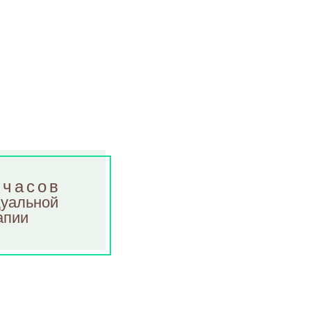
 часов
уальной
апии