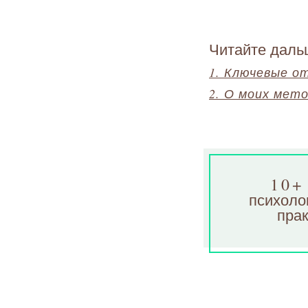
Читайте даль
1. Ключевые о
2. О моих мет
10+
психоло
прак