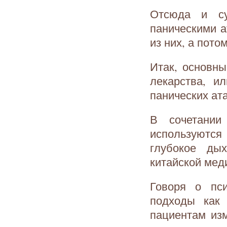
Отсюда и су
паническими а
из них, а пото
Итак, основны
лекарства, и
панических ат
В сочетании
используются
глубокое ды
китайской мед
Говоря о пси
подходы как 
пациентам из