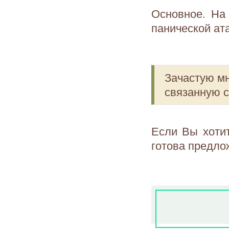
Основное. На
панической ат
Зачастую мн
связанную 
Если Вы хоти
готова предло