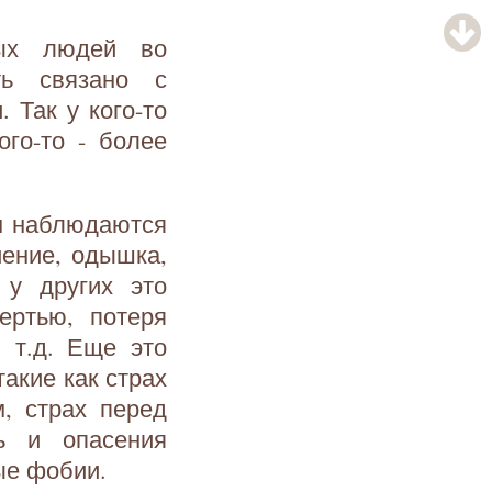
ных людей во
ть связано с
 Так у кого-то
ого-то - более
ом наблюдаются
иение, одышка,
 у других это
ертью, потеря
 т.д. Еще это
акие как страх
, страх перед
ь и опасения
ые фобии.