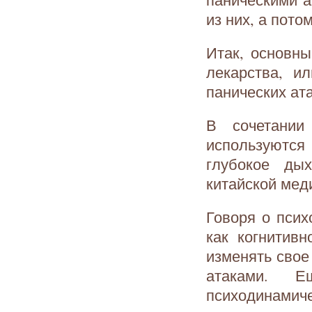
из них, а пото
Итак, основны
лекарства, и
панических ат
В сочетании
используются
глубокое ды
китайской мед
Говоря о псих
как когнитивн
изменять свое
атаками. 
психодинамиче