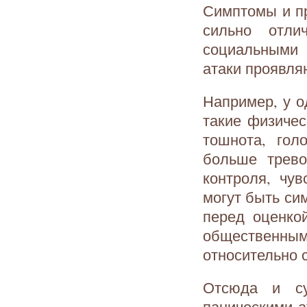
Симптомы и пр
сильно отли
социальными 
атаки проявляю
Например, у о
такие физичес
тошнота, гол
больше трево
контроля, чу
могут быть си
перед оценко
общественны
относительно 
Отсюда и су
паническими а