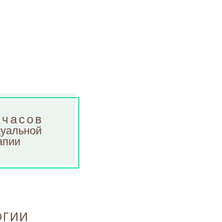
 часов
уальной
апии
ОГИИ