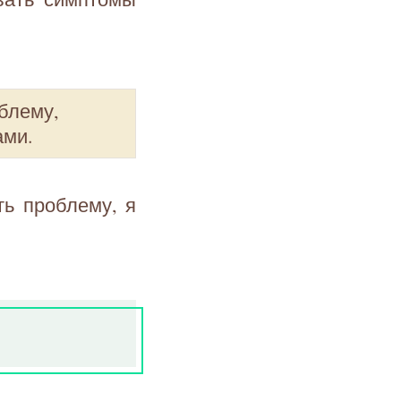
блему,
ами.
ь проблему, я