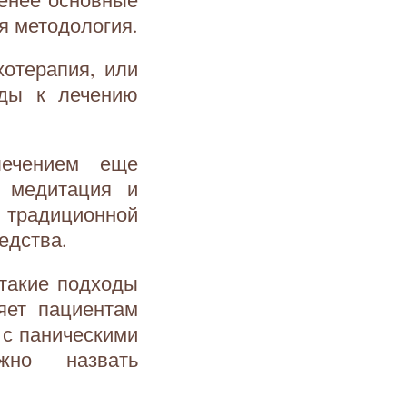
оя методология.
хотерапия, или
оды к лечению
лечением еще
, медитация и
традиционной
едства.
 такие подходы
ляет пациентам
 с паническими
но назвать