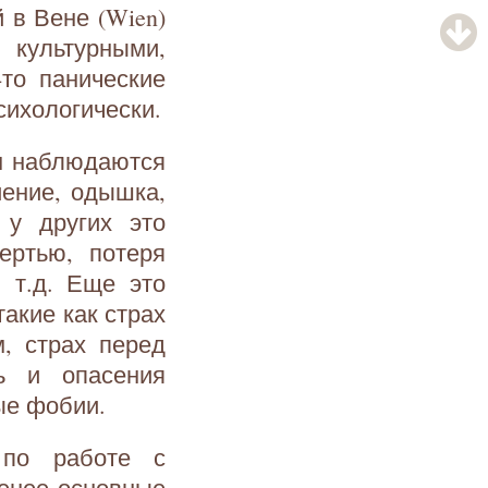
 в Вене (Wien)
культурными,
то панические
сихологически.
ом наблюдаются
иение, одышка,
 у других это
ертью, потеря
 т.д. Еще это
акие как страх
, страх перед
ь и опасения
ые фобии.
 по работе с
менее основные