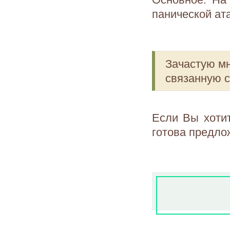
панической ат
Зачастую мн
связанную 
Если Вы хоти
готова предло