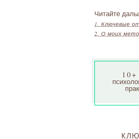
Читайте даль
1. Ключевые о
2. О моих мет
10+
психоло
прак
КЛЮ