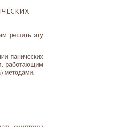
ИЧЕСКИХ
ам решить эту
нии панических
м, работающим
) методами:
вать симптомы