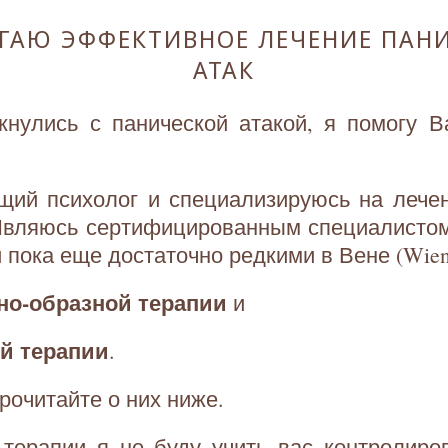
ГАЮ ЭФФЕКТИВНОЕ ЛЕЧЕНИЕ ПАН
АТАК
кнулись с панической атакой, я помогу В
щий психолог и специализируюсь на лече
 Являюсь сертифицированным специалисто
 пока еще достаточно редкими в Вене (Wien
о-образной терапии
и
й терапии
.
рочитайте о них ниже.
 терапии я не буду учить вас контролиро