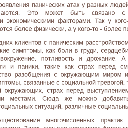
оявления панических атак у разных людей
чаются. Это может быть связано с 
и экономическими факторами. Так у кого-
тся более физически, а у кого-то - более п
дних клиентов с паническим расстройств
кие симптомы, как боли в груди, сердцеб
овокружение, потливость и дрожание. А
ги и паники, такие как страх перед см
вство разобщения с окружающим миром и
мптомы, связанные с социальной тревогой, т
й окружающих, страх перед выступлением
ми местами. Сюда же можно добавит
социальных ситуаций, различные социальн
ществование многочисленных практик
таками. Здесь сначала перечислю более-