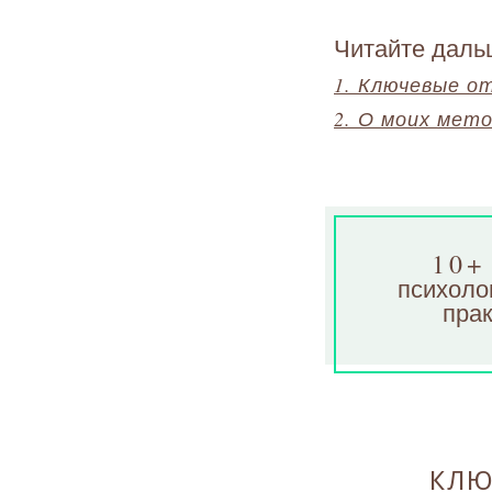
Читайте даль
1. Ключевые о
2. О моих мет
10+
психоло
прак
КЛЮ