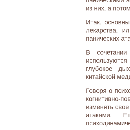
из них, а пото
Итак, основны
лекарства, и
панических ат
В сочетании
используются
глубокое ды
китайской мед
Говоря о псих
когнитивно-п
изменять свое
атаками. 
психодинамиче