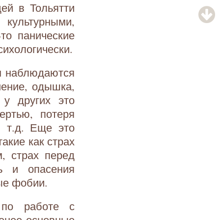
ей в Тольятти
культурными,
то панические
сихологически.
ом наблюдаются
иение, одышка,
 у других это
ертью, потеря
 т.д. Еще это
акие как страх
, страх перед
ь и опасения
ые фобии.
 по работе с
менее основные