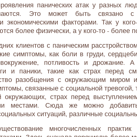
роявления панических атак у разных люд
чаются. Это может быть связано с 
и экономическими факторами. Так у кого-
тся более физически, а у кого-то - более п
дних клиентов с паническим расстройств
кие симптомы, как боли в груди, сердцеб
овокружение, потливость и дрожание. А
ги и паники, такие как страх перед см
вство разобщения с окружающим миром и
мптомы, связанные с социальной тревогой, т
й окружающих, страх перед выступлением
ми местами. Сюда же можно добавит
социальных ситуаций, различные социальн
ществование многочисленных практик
таками. Здесь сначала перечислю более-