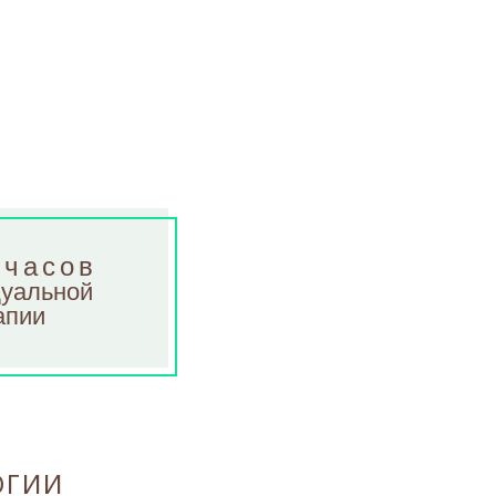
 часов
уальной
апии
ОГИИ