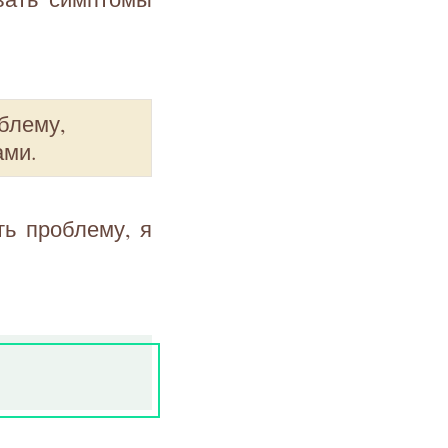
блему,
ами.
ь проблему, я