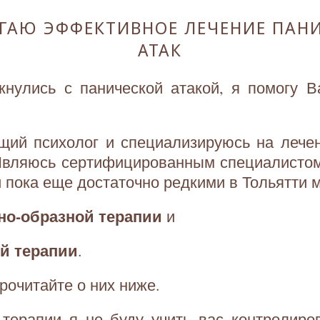
ГАЮ ЭФФЕКТИВНОЕ ЛЕЧЕНИЕ ПАН
АТАК
кнулись с панической атакой, я помогу В
щий психолог и специализируюсь на лече
 Являюсь сертифицированным специалисто
 пока еще достаточно редкими в Тольятти 
о-образной терапии
и
й терапии
.
рочитайте о них ниже.
 терапии я не буду учить вас контролиро