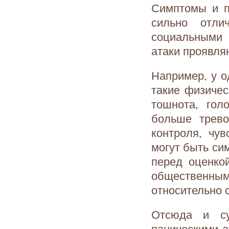
Симптомы и п
сильно отли
социальными 
атаки проявляю
Например, у о
такие физичес
тошнота, гол
больше трево
контроля, чу
могут быть си
перед оценко
общественны
относительно 
Отсюда и су
паническими а