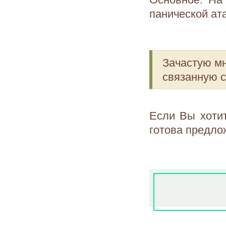
панической ат
Зачастую мн
связанную 
Если Вы хоти
готова предло