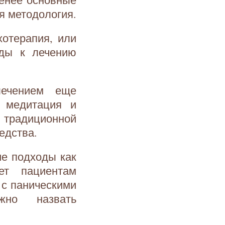
оя методология.
хотерапия, или
оды к лечению
лечением еще
, медитация и
традиционной
едства.
ие подходы как
яет пациентам
 с паническими
но назвать