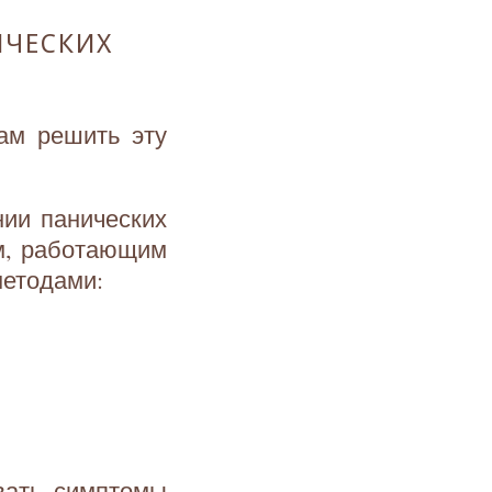
ИЧЕСКИХ
ам решить эту
нии панических
м, работающим
методами:
вать симптомы