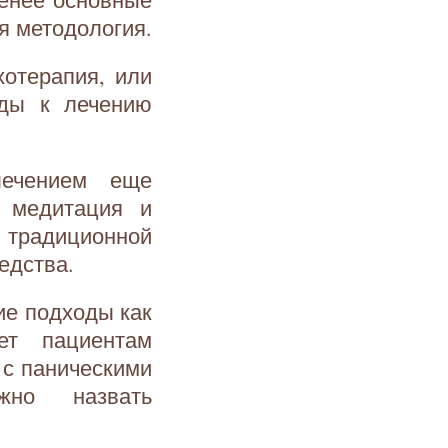
оя методология.
хотерапия, или
оды к лечению
лечением еще
, медитация и
традиционной
едства.
ие подходы как
яет пациентам
 с паническими
но назвать