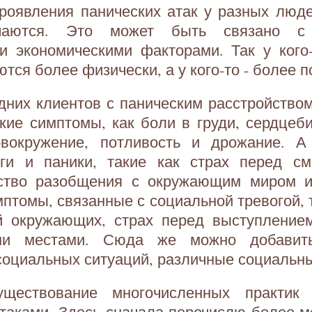
роявления панических атак у разных люде
чаются. Это может быть связано с 
и экономическими факторами. Так у кого-
тся более физически, а у кого-то - более п
дних клиентов с паническим расстройств
кие симптомы, как боли в груди, сердцеб
овокружение, потливость и дрожание. А
ги и паники, такие как страх перед см
вство разобщения с окружающим миром и
мптомы, связанные с социальной тревогой, т
й окружающих, страх перед выступлением
ми местами. Сюда же можно добавит
социальных ситуаций, различные социальн
ществование многочисленных практик
таками. Здесь сначала перечислю более-