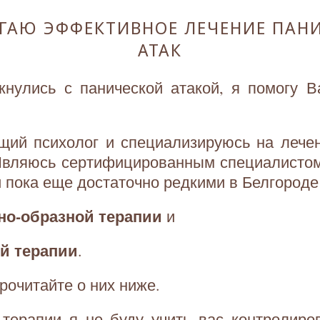
ГАЮ ЭФФЕКТИВНОЕ ЛЕЧЕНИЕ ПАН
АТАК
кнулись с панической атакой, я помогу В
щий психолог и специализируюсь на лече
 Являюсь сертифицированным специалисто
 пока еще достаточно редкими в Белгороде
о-образной терапии
и
й терапии
.
рочитайте о них ниже.
 терапии я не буду учить вас контролиро