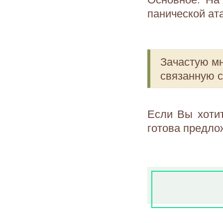
панической ат
Зачастую мн
связанную 
Если Вы хоти
готова предло