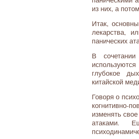
из них, а пото
Итак, основны
лекарства, и
панических ат
В сочетании
используются
глубокое ды
китайской мед
Говоря о псих
когнитивно-п
изменять свое
атаками. 
психодинамиче