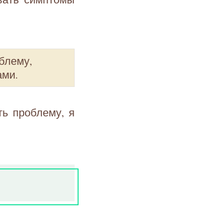
блему,
ами.
ь проблему, я