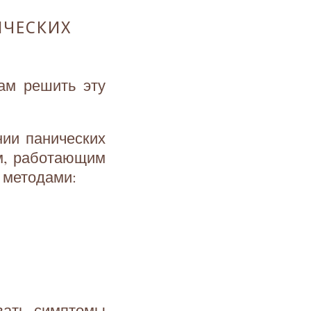
ИЧЕСКИХ
ам решить эту
нии панических
м, работающим
 методами:
вать симптомы