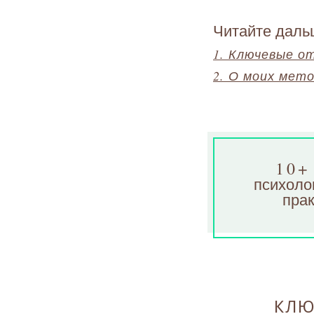
Читайте даль
1. Ключевые о
2. О моих мет
10+
психоло
прак
КЛЮ