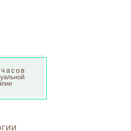
 часов
уальной
апии
ОГИИ