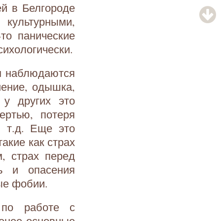
й в Белгороде
культурными,
то панические
сихологически.
ом наблюдаются
иение, одышка,
 у других это
ертью, потеря
 т.д. Еще это
акие как страх
, страх перед
ь и опасения
ые фобии.
 по работе с
менее основные