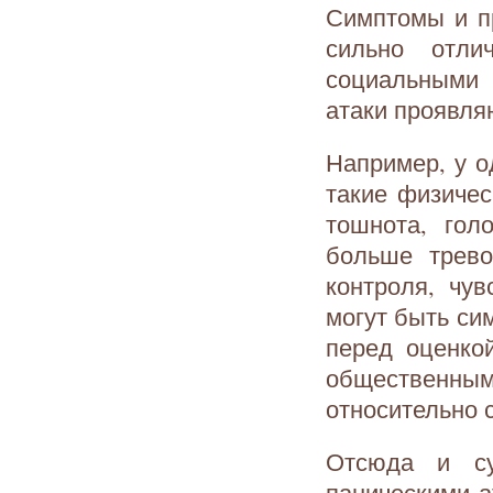
Симптомы и п
сильно отли
социальными 
атаки проявляю
Например, у о
такие физичес
тошнота, гол
больше трево
контроля, чу
могут быть си
перед оценко
общественны
относительно 
Отсюда и су
паническими а