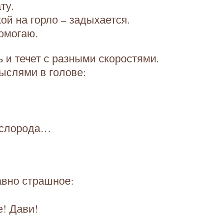
ту.
ой на горло – задыхается.
помогаю.
 и течет с разными скоростями.
ыслями в голове:
кислорода…
авно страшное:
! Дави!